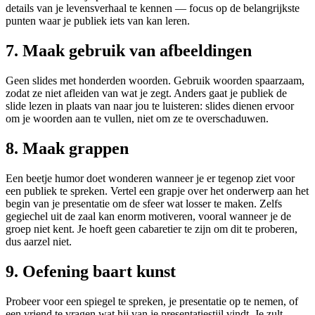
details van je levensverhaal te kennen — focus op de belangrijkste
punten waar je publiek iets van kan leren.
7. Maak gebruik van afbeeldingen
Geen slides met honderden woorden. Gebruik woorden spaarzaam,
zodat ze niet afleiden van wat je zegt. Anders gaat je publiek de
slide lezen in plaats van naar jou te luisteren: slides dienen ervoor
om je woorden aan te vullen, niet om ze te overschaduwen.
8. Maak grappen
Een beetje humor doet wonderen wanneer je er tegenop ziet voor
een publiek te spreken. Vertel een grapje over het onderwerp aan het
begin van je presentatie om de sfeer wat losser te maken. Zelfs
gegiechel uit de zaal kan enorm motiveren, vooral wanneer je de
groep niet kent. Je hoeft geen cabaretier te zijn om dit te proberen,
dus aarzel niet.
9. Oefening baart kunst
Probeer voor een spiegel te spreken, je presentatie op te nemen, of
een vriend te vragen wat hij van je presentatiestijl vindt. Je zult