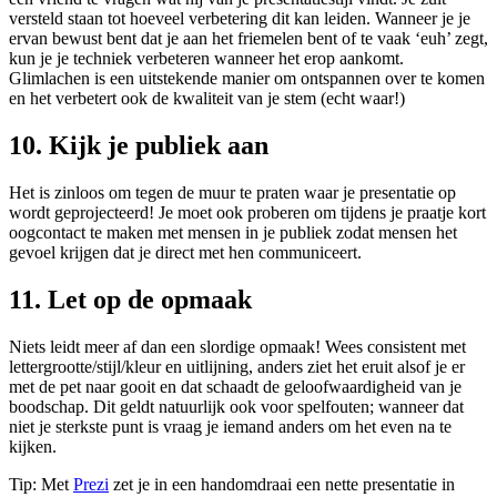
versteld staan tot hoeveel verbetering dit kan leiden. Wanneer je je
ervan bewust bent dat je aan het friemelen bent of te vaak ‘euh’ zegt,
kun je je techniek verbeteren wanneer het erop aankomt.
Glimlachen is een uitstekende manier om ontspannen over te komen
en het verbetert ook de kwaliteit van je stem (echt waar!)
10. Kijk je publiek aan
Het is zinloos om tegen de muur te praten waar je presentatie op
wordt geprojecteerd! Je moet ook proberen om tijdens je praatje kort
oogcontact te maken met mensen in je publiek zodat mensen het
gevoel krijgen dat je direct met hen communiceert.
11. Let op de opmaak
Niets leidt meer af dan een slordige opmaak! Wees consistent met
lettergrootte/stijl/kleur en uitlijning, anders ziet het eruit alsof je er
met de pet naar gooit en dat schaadt de geloofwaardigheid van je
boodschap. Dit geldt natuurlijk ook voor spelfouten; wanneer dat
niet je sterkste punt is vraag je iemand anders om het even na te
kijken.
Tip: Met
Prezi
zet je in een handomdraai een nette presentatie in