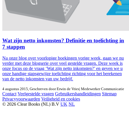
Wat zijn netto inkomsten? Definitie en toelichting in
7 stappen
Na onze blog over voorlopige boekingen vorige week, gaan we nu
verder met deze blogserie over veel gestelde vragen. Deze week is
onze focus op de vraag ‘Wat zijn netto inkomsten?’ en geven we u
onze handige stapsgewijze toelichting richting voor het berekenen
van de netto inkomsten van uw bedrijf.
4 augustus 2015
, Geschreven door
Erwin de Vries
| Medewerker Communicatie
Contact
Veelgestelde vragen
Gebruikershandleidingen
Sitemap
Privacyvoorwaarden
Veiligheid en cookies
© 2026 Clear Books (NL) B.V
UK
NL