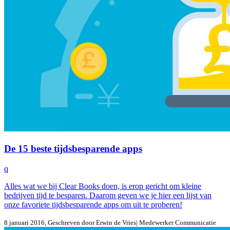
De 15 beste tijdsbesparende apps
q
Alles wat we bij Clear Books doen, is erop gericht om kleine
bedrijven tijd te besparen. Daarom geven we je hier een lijst van
onze favoriete tijdsbesparende apps om uit te proberen!
8 januari 2016
, Geschreven door
Erwin de Vries
| Medewerker Communicatie